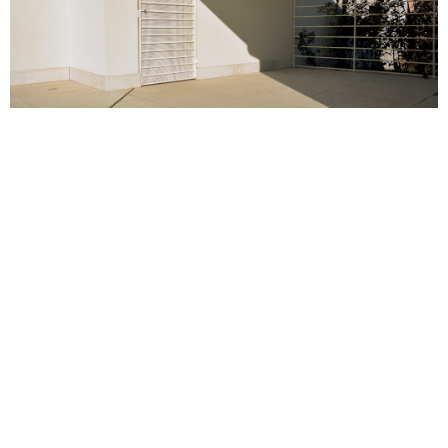
Bortolato Lino S.n.c.
Via Rugoletto 35 - 30036 Santa Maria di Sala VE
bortolato@bortolato.it
+39 041 5780460